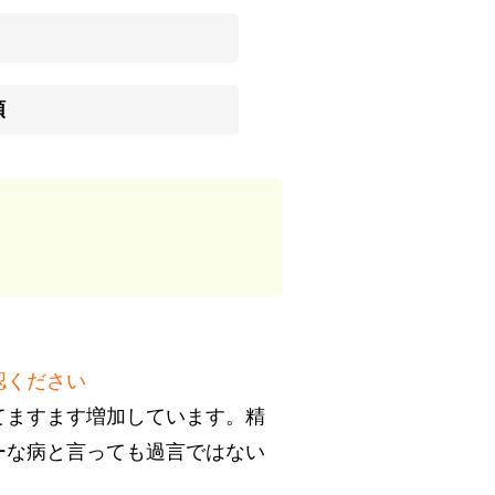
領
認ください
てますます増加しています。精
ーな病と言っても過言ではない