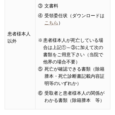
③
文書料
④
受領委任状（ダウンロードは
こちら
）
患者様本人
患者様本人が死亡している場
以外
合は上記①～③に加えて次の
書類をご用意下さい（当院で
他界の場合不要）
⑤
死亡が確認できる書類（除籍
謄本・死亡診断書記載内容証
明等のいずれか）
⑥
受取者と患者様本人の関係が
わかる書類（除籍謄本 等）