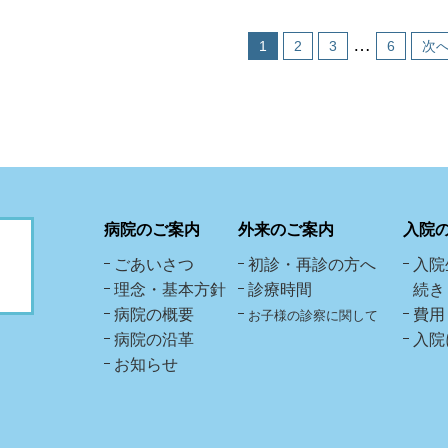
…
1
2
3
6
次
病院のご案内
外来のご案内
入院
ごあいさつ
初診・再診の方へ
入院
理念・基本方針
診療時間
続き
病院の概要
費用
お子様の診察に関して
病院の沿革
入院
お知らせ